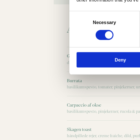
Consent
Selection
Necessary
A LA CARTE
Grønne bønner
Deny
dijonvinaigrette, mandler & karse
Burrata
basilikumspesto, tomater, pinjekerner, ur
Carpaccio af okse
basilikumspesto, pinjekerner, rucola & 
Skagen toast
håndpillede rejer, creme fraiche, dild, pur