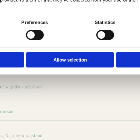
Preferences
Statistics
Allow selection
ter & grillet surdejsbrød
parmesan
løg & grillet surdejsbrød