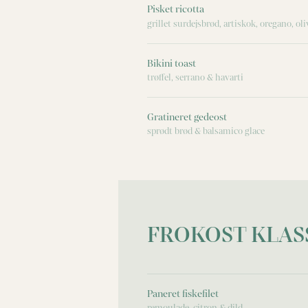
Pisket ricotta
grillet surdejsbrød, artiskok, oregano, ol
Bikini toast
trøffel, serrano & havarti
Gratineret gedeost
sprødt brød & balsamico glace
FROKOST KLAS
Paneret fiskefilet