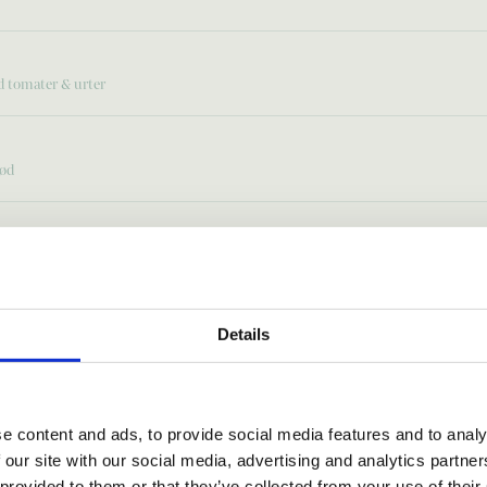
d tomater & urter
rød
samico & bær
Details
eret kylling
t citron serveres med fritter & dip
e content and ads, to provide social media features and to analy
 our site with our social media, advertising and analytics partn
 provided to them or that they’ve collected from your use of their