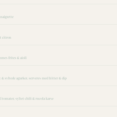
inaigrette
t citron
mes frites & aioli
t & syltede agurker. serveres med fritter & dip
 tomater, syltet chili & rucola karse