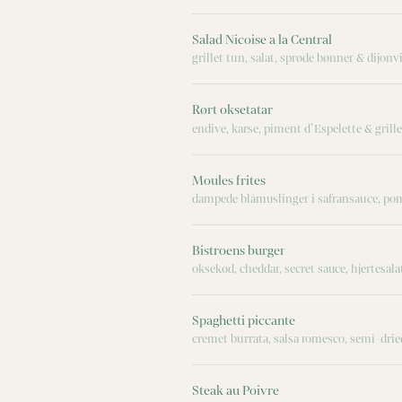
Salad Nicoise a la Central
grillet tun, salat, sprøde bønner & dijonv
Rørt oksetatar
endive, karse, piment d’Espelette & grille
Moules frites
dampede blåmuslinger i safransauce, pom
Bistroens burger
oksekød, cheddar, secret sauce, hjertesala
Spaghetti piccante
cremet burrata, salsa romesco, semi-dried
Steak au Poivre