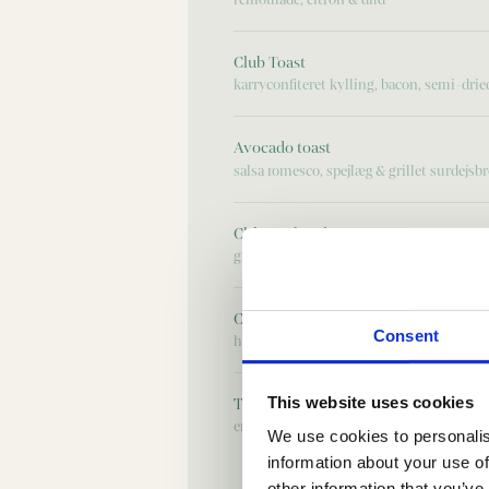
remoulade, citron & dild
Club Toast
karryconfiteret kylling, bacon, semi-drie
Avocado toast
salsa romesco, spejlæg & grillet surdejsb
Chèvre chaud
gratineret gedeost, salat, valnødder, bal
Cæsar salat
Consent
hjertesalat, parmesan, croûtoner & confit
This website uses cookies
Tatar frites
endive, karse, piment d’Espelette & grille
We use cookies to personalis
information about your use of
other information that you’ve