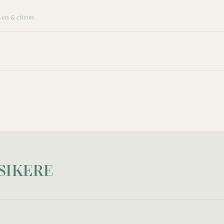
iven & citron
SIKERE