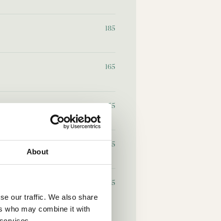
185
165
155
165
About
245
se our traffic. We also share
ers who may combine it with
 services.