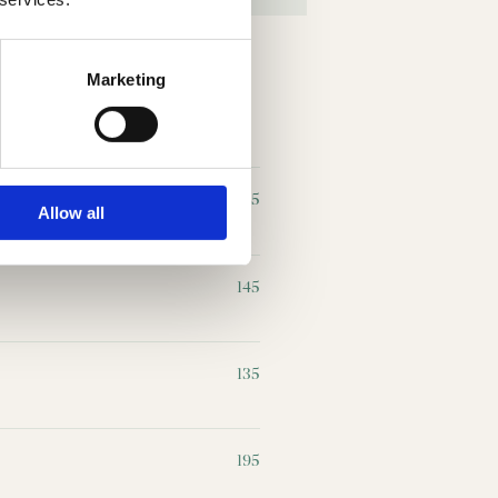
Marketing
75
Allow all
145
135
195